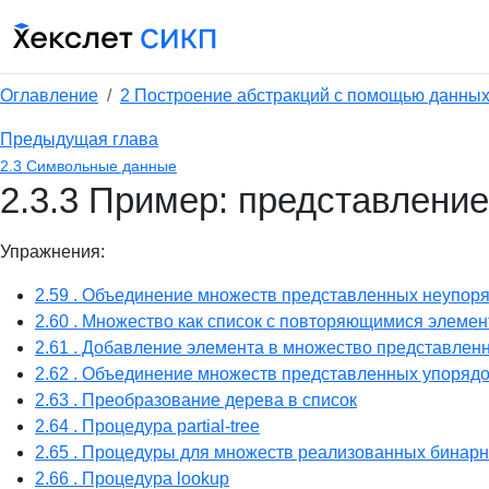
Оглавление
2 Построение абстракций с помощью данны
Предыдущая глава
2.3 Символьные данные
2.3.3 Пример: представлени
Упражнения:
2.59 . Объединение множеств представленных неупор
2.60 . Множество как список с повторяющимися элеме
2.61 . Добавление элемента в множество представле
2.62 . Объединение множеств представленных упоряд
2.63 . Преобразование дерева в список
2.64 . Процедура partial-tree
2.65 . Процедуры для множеств реализованных бинар
2.66 . Процедура lookup