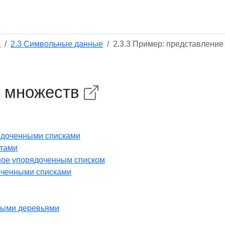
х
2.3 Символьные данные
2.3.3 Пример: представление
е множеств
ядоченными списками
нтами
нное упорядоченным списком
оченными списками
ными деревьями