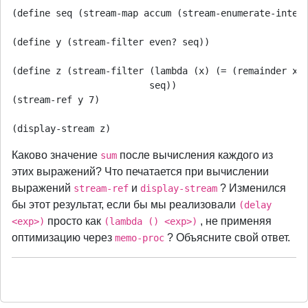
(define seq (stream-map accum (stream-enumerate-interv
(define y (stream-filter even? seq))

(define z (stream-filter (lambda (x) (= (remainder x 5
                         seq))

(stream-ref y 7)

Каково значение
после вычисления каждого из
sum
этих выражений? Что печатается при вычислении
выражений
и
? Изменился
stream-ref
display-stream
бы этот результат, если бы мы реализовали
(delay
просто как
, не применяя
<exp>)
(lambda () <exp>)
оптимизацию через
? Объясните свой ответ.
memo-proc