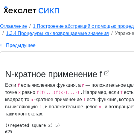
Оглавление
1 Построение абстракций с помощью процед
1.3.4 Процедуры как возвращаемые значения
Упражне
Предыдущее
N-кратное применение f
Если
есть численная функция, а
— положительное цел
f
n
точке
равно
. Например, если
есть
x
f(f(...(f(x))...))
f
квадрат, то
-кратное применение
есть функция, котора
n
f
вычисляющую
, и положительное целое
, и возвраща
f
n
таких контекстах:
625