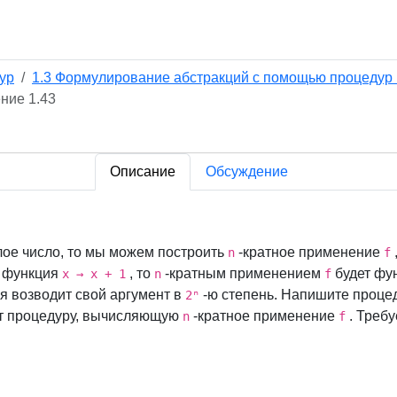
ур
1.3 Формулирование абстракций с помощью процедур
ние 1.43
Описание
Обсуждение
ое число, то мы можем построить
-кратное применение
n
f
 функция
, то
-кратным применением
будет фу
x → x + 1
n
f
я возводит свой аргумент в
-ю степень. Напишите процед
2ⁿ
ет процедуру, вычисляющую
-кратное применение
. Требу
n
f