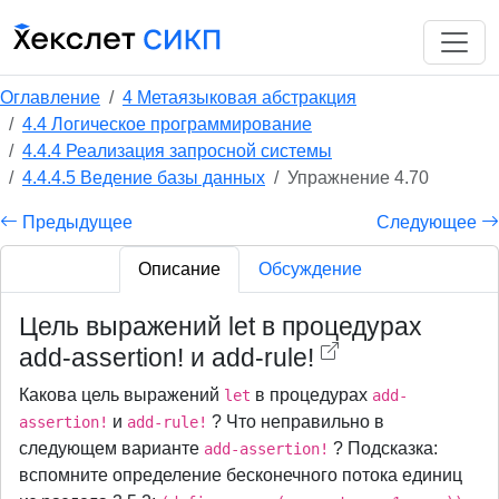
Оглавление
4 Метаязыковая абстракция
4.4 Логическое программирование
4.4.4 Реализация запросной системы
4.4.4.5 Ведение базы данных
Упражнение 4.70
Предыдущее
Следующее
Описание
Обсуждение
Цель выражений let в процедурах
add-assertion! и add-rule!
Какова цель выражений
в процедурах
let
add-
и
? Что неправильно в
assertion!
add-rule!
следующем варианте
? Подсказка:
add-assertion!
вспомните определение бесконечного потока единиц