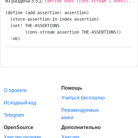
из раздела 3.5.2:
.
(define ones (cons-stream 1 ones))
(define (add-assertion! assertion)

  (store-assertion-in-index assertion)

  (set! THE-ASSERTIONS

        (cons-stream assertion THE-ASSERTIONS))

Помощь
О проекте
Учиться бесплатно
Исходный код
Рекомендуемые
Telegram
книги
OpenSource
Дополнительно
Хекслет-резюме
Хекслет