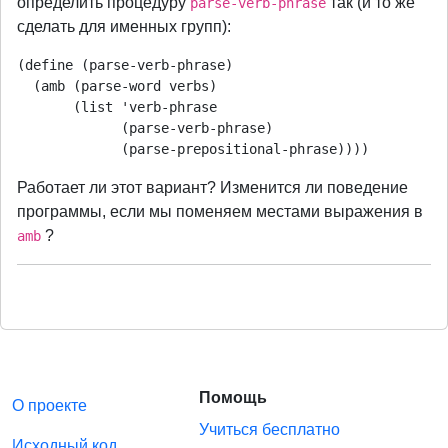
определить процедуру
так (и то же
parse-verb-phrase
сделать для именных групп):
(define (parse-verb-phrase)

  (amb (parse-word verbs)

       (list 'verb-phrase

             (parse-verb-phrase)

Работает ли этот вариант? Изменится ли поведение
программы, если мы поменяем местами выражения в
?
amb
Помощь
О проекте
Учиться бесплатно
Исходный код