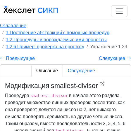
Оглавление
1 Построение абстракций с помощью процедур
1.2 Процедуры и порождаемые ими процессы
1.2.6 Пример: проверка на простоту
Упражнение 1.23
Предыдущее
Следующее
Описание
Обсуждение
Модификация smallest-divisor
Процедура
в начале этого раздела
smallest-divisor
проводит множество лишних проверок: после того, как
она проверяет, делится ли число на 2, нет никакого
смысла проверять делимость на другие четные числа.
Таким образом, вместо последовательности 2, 3, 4, 5, 6
. . . , используемой для
, было бы лучше
test-divisor