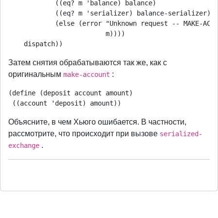
            ((eq? m 'balance) balance)

            ((eq? m 'serializer) balance-serializer)

            (else (error "Unknown request -- MAKE-ACCO
                         m))))

Затем снятия обрабатываются так же, как с
оригинальным
:
make-account
(define (deposit account amount)

Объясните, в чем Хьюго ошибается. В частности,
рассмотрите, что происходит при вызове
serialized-
.
exchange