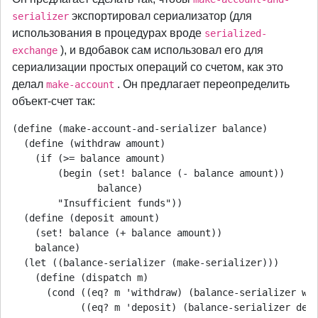
экспортировал сериализатор (для
serializer
использования в процедурах вроде
serialized-
), и вдобавок сам использовал его для
exchange
сериализации простых операций со счетом, как это
делал
. Он предлагает переопределить
make-account
объект-счет так:
(define (make-account-and-serializer balance)

  (define (withdraw amount)

    (if (>= balance amount)

        (begin (set! balance (- balance amount))

               balance)

        "Insufficient funds"))

  (define (deposit amount)

    (set! balance (+ balance amount))

    balance)

  (let ((balance-serializer (make-serializer)))

    (define (dispatch m)

      (cond ((eq? m 'withdraw) (balance-serializer wit
            ((eq? m 'deposit) (balance-serializer depo