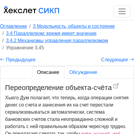
Оглавление
3 Модульность, объекты и состояние
3.4 Параллелизм: время имеет значение
3.4.2 Механизмы управления параллелизмом
Упражнение 3.45
Предыдущее
Следующее
Описание
Обсуждение
Переопределение объекта-счёта
Хьюго Дум полагает, что теперь, когда операции снятия
денег со счета и занесения их на счет перестали
сериализовываться автоматически, система
банковских счетов стала неоправданно сложной и
работать с ней правильным образом чересчур трудно.
Он предлагает сделать так, чтобы
make-account-and-